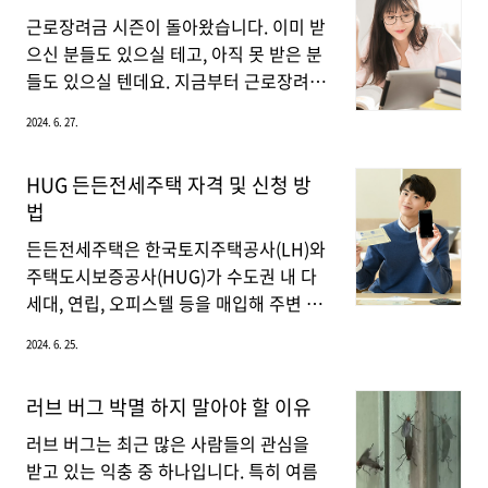
가격 및 구매 방법에 대한 종합적인 가이
습니다. 한국어교원 자격증한국어교원 자
근로장려금 시즌이 돌아왔습니다. 이미 받
드입니다.파리 올림픽 티켓 가격파리 올림
격증은 한국어가 모국어가 아닌 재외동포
으신 분들도 있으실 테고, 아직 못 받은 분
픽 티켓 가격은 다양한 요..
나 외국인을 대상으로 한국어를 가르치는
들도 있으실 텐데요. 지금부터 근로장려금
직업입니다. 자격증은 1급, 2급, 3급으로
지급일이 언제인지 자세하게 알려드리겠
2024. 6. 27.
나뉘며, 자격증 취득 방법은 일반 취득과
습니다.근로장려금이란?근로장려금은 저
승급으로 분류됩니다.한국어교원 자격증
소득 근로자 및 자영업자에게 지급되는 지
HUG 든든전세주택 자격 및 신청 방
3급 일반 취득일반 취득은 한국어교원 자
원금으로, 근로 의욕을 고취시키고 생활
법
격증 3급으로, 120시간의 양성과정을 이
안정을 지원하기 위한 제도입니다. 근로소
수한 후 “한국어교육검정시험”에 합격해
득이나 사업소득이 일정 수준 이하인 가구
든든전세주택은 한국토지주택공사(LH)와
야 합니다. 이 시험은 합격률이 고작 30%
에 대해 지급됩니다.근로장려금 신청 근로
주택도시보증공사(HUG)가 수도권 내 다
대로, 고난도의 시험입니다. 그럼에도 많..
장려금 신청기간을 자세히 알아보겠습니
세대, 연립, 오피스텔 등을 매입해 주변 시
다. 근로소득만 있는 사람은 반기신청과
세의 90% 수준으로 전세보증금을 책정해
2024. 6. 25.
정기신청을 선택하여 신청할 수 있지만,
최대 8년 동안 거주할 수 있도록 한 공공임
사업 또는 종교인 소득이 있다면 정기신청
대주택입니다. 2024년 HUG 든든전세주
러브 버그 박멸 하지 말아야 할 이유
만 가능합니다.구분대상자신청 대상신청
택의 입주자 모집이 27일부터 시작되니,
시기선택반기신청근로소득자23년 상반기
신청 방법과 자격 요건 등을 자세히 살펴
러브 버그는 최근 많은 사람들의 관심을
소득23.9.1.~1523년 하반기 소득
보겠습니다. 든든전세주택 개요 및 혜택전
받고 있는 익충 중 하나입니다. 특히 여름