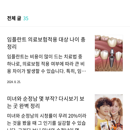
본문 바로가기
전체 글
35
임플란트 의료보험적용 대상 나이 총
정리
임플란트는 비용이 많이 드는 치료법 중
하나로, 의료보험 적용 여부에 따라 큰 비
용 차이가 발생할 수 있습니다. 특히, 임플
란트 치료가 필요한 분들이라면 의료보험
2024. 8. 25.
적용 대상이 되는지 여부를 정확히 알아보
는 것이 중요합니다. 이번 글에서는 임플
미녀와 순정남 몇 부작? 다시보기 보
란트 의료보험 적용 대상과 자부담 비용,
는 곳 완벽 정리
비보험 시 가격, 그리고 결론을 통해 임플
란트 치료에 대한 전반적인 내용을 쉽게
미녀와 순정남의 시청률이 무려 20%이라
이해할 수 있도록 설명하겠습니다.임플란
는 것을 봤을 때 그 인기를 실감할 수 있습
트 의료보험 적용 대상 임플란트 치료가