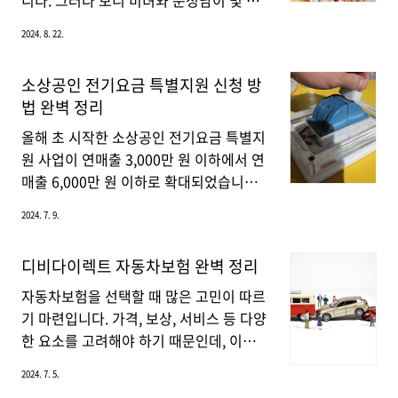
니다. 그러다 보니 미녀와 순정남이 몇 부
의료보험 적용을 받기 위해서는 몇 가지
작인지 궁금하다는 사람이 많은데요. 지금
2024. 8. 22.
기준을 충족해야 합니다. 임플란트는 만
부터 미녀와 순정남의 총횟수와 다시 보기
65세 이상의 노인을 대상으로 한정된 범
보는 곳을 알려드리겠습니다.미녀와 순정
소상공인 전기요금 특별지원 신청 방
위 내에서 의료보험 적용이 가능합니다.
남 기본정보줄거리: 최고의 배우에서 하루
법 완벽 정리
이는 건강보험이 고령층의 구강 건강을 보
아침에 바닥까지 뚫고 내려간 톱 배우(박
호하고, 삶의 질을 향상하기 위해 마련된
도라)와 그런 배우를 사랑하고 함께하는
올해 초 시작한 소상공인 전기요금 특별지
제도입니다.임플란트 의료보험 적용 ..
신입 드라마 PD(고필승)의 아름다운 로맨
원 사업이 연매출 3,000만 원 이하에서 연
스를 그린 드라마방송사: KBS2방송시간:
매출 6,000만 원 이하로 확대되었습니다.
토, 일요일 오후 7시 55분몇 부작: 총 50부
7월 8일부터 신청을 받고 있으니 지금부
2024. 7. 9.
작미녀와 순정남 등장인물미녀와 순정남
터 신청 방법을 자세히 알아보겠습니
등장인물 관계도미녀와 순정남 다시보기
다. 전기요금 감면 신청 바로가기 👆 소상
디비다이렉트 자동차보험 완벽 정리
미녀와 순정남 다시 보기는 KBS2, KBS
공인 전기요금 특별지원 확대 시행 올해
WORLD, KBS 드라마 3채널에서 VOD 서
초 정부는 연매출이 3,000만 원 이하인 소
자동차보험을 선택할 때 많은 고민이 따르
비스를 하고 있습니다. 미녀와 순정남 다
상공인을 대상으로 전기요금을 최대 20만
기 마련입니다. 가격, 보상, 서비스 등 다양
시보기👆 미녀와..
원 지원하는 정책을 발표하였습니다. 하지
한 요소를 고려해야 하기 때문인데, 이러
만 연매출 3,000만 원 이상인 소상공인들
한 고민을 해결해 줄 수 있는 좋은 대안으
2024. 7. 5.
이 많아서 이 사업은 일부만 호응을 얻고
로 디비다이렉트 자동차보험이 있습니다.