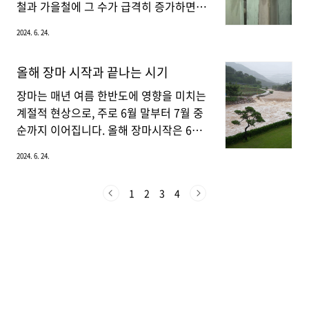
24.3.1.~15정기신청근로 · 사업 · 종교인
세 가격의 급등으로 주거 불안을 겪는 사
철과 가을철에 그 수가 급격히 증가하면서
소..
람들이 많아지고 있습니다. 이러한 문제를
도로와 건물 주변에서 쉽게 발견할 수 있
2024. 6. 24.
해결하기 위해 정부와 관련 기관들은 다양
습니다. 최근 급격히 출몰하면서 혐오스럽
한 대책을 내놓고 있는데, 그중 하나가
다는 의견이 많아지면서 러브 버그 박멸에
올해 장마 시작과 끝나는 시기
HUG의 든든전세주택입니다. 이 주택은
대한 소식이 들려오는데, 오늘은 러브 버
전세보증금을 주변 시세보다 저렴하게 설
그를 박멸하지 말아야 할 이유를 알려드리
장마는 매년 여름 한반도에 영향을 미치는
정해 장기간 안정적으로 거주할 수 있는
겠습니다.러브 버그 박멸 하지 말아야 할
계절적 현상으로, 주로 6월 말부터 7월 중
기회를 제공합니다.주요 혜택전세보증금
이유러브 버그는 원래 중남미 지역이 원산
순까지 이어집니다. 올해 장마시작은 6월
반환 보증: 임대인이 전세보증금을..
지로 알려져 있지만, 현재는 전 세계적으
중순 제주도를 시작하였으며, 장마 끝나는
2024. 6. 24.
로 퍼져 있는 상태입니다. 그들은 주로 습
시기는 7월 말쯤 될 것으로 예상이 됩니다.
하고 따뜻한 기후를 좋아하며, 이러한 환
하지만, 기상 조건에 따라 다소 변동이 있
1
2
3
4
경에서는 그들의 번식 속도가 매우 빠릅니
을 수 있으나, 평균적으로 6월 말부터 7월
다. 러브 버그의 생애 주기는 비교적 짧고,
중순까지 지속될 것으로 예상됩니다. 그러
성충의 수명은 약 3~4일 정도입니다. 그러
나 정확한 정보는 기상청의 예보를 통해
나 이 짧은 기간 동안 엄청난 수의 알을 낳
확인하는 것이 중요합니다. 장마의 주요
아 다음 세대가 빠르게..
특징장마는 주로 북태평양 고기압과 오호
츠크해 고기압이 한반도 부근에서 만나 형
성되는 장마전선에 의해 발생합니다. 이