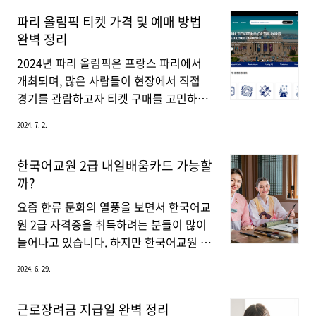
있다는 지적이 있었습니다. 이에 정부는 7
지금부터 디비자동차보험의 특징과 할인
파리 올림픽 티켓 가격 및 예매 방법
월 8일부터 연매출 6,000만 원 이하로 확
혜택에 대해 안내해 드리겠습니다.디비다
완벽 정리
대 시행하여 골고루 혜택이 돌아갈 수 있
이렉트 자동차보험 소개디비(DB) 디렉트
도록 할 예정이라고 합니다. 이번 사업은
는 인터넷을 통해 간편하게 가입할 수 있
2024년 파리 올림픽은 프랑스 파리에서
한정된 예산으로 시행되고 있으므로 지원
는 자동차보험입니다. 오프라인 보험료보
개최되며, 많은 사람들이 현장에서 직접
금이 조기에 ..
다 저렴하게 가입할 수 있으며, 전국에
경기를 관람하고자 티켓 구매를 고민하고
139개의 보상센터와 1,700여 명의 전문
있습니다. 하지만 티켓 가격이나 구매 방
2024. 7. 2.
보상 인원이 상주하고 있어 믿을 수 있는
법을 잘 몰라서 힘들어하시는 분들에게 지
서비스를 제공합니다.가입 방법 디비다이
금부터 티켓 가격, 구매 방법, 중요한 팁 등
한국어교원 2급 내일배움카드 가능할
렉트 자동차보험은 모바일과 PC 환경에서
을 자세히 알려드리겠습니다.파리 올림픽
까?
손쉽게 견적을 내고 바로 가입할 수 있습
티켓 구매 가이드 파리 올림픽 티켓 구매
니다. 특히 인터넷으로 가입하면 자사 오
는 공식 채널을 통해서만 가능합니다. 비
요즘 한류 문화의 열풍을 보면서 한국어교
프라인 대비 평균 18.1% 저렴하..
공식 채널을 통해 구매하는 티켓은 사기
원 2급 자격증을 취득하려는 분들이 많이
또는 더 비싼 가격으로 구매할 가능성이
늘어나고 있습니다. 하지만 한국어교원 2
있으므로 주의 하는 것이 좋습니다. 파리
급 자격증은 생각보다 쉽지 않고 비용이
2024. 6. 29.
올림픽 티켓 가격은 경기 종목, 좌석 위치,
많이 소요됩니다. 그러나 “내일배움카
경기 시간 등에 따라 다르며, 다양한 옵션
드”를 이용하면 수강이 조금 더 수월해질
근로장려금 지급일 완벽 정리
이 제공됩니다. 다음은 파리 올림픽 티켓
수 있으므로 지금부터 자세히 알려드리겠