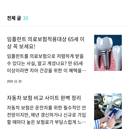
본문 바로가기
전체 글
35
임플란트 의료보험적용대상 65세 이
상 꼭 보세요!
임플란트를 의료보험으로 저렴하게 받을
수 있다는 사실, 알고 계셨나요? 만 65세
이상이라면 치아 건강을 위한 이 혜택을
놓치지 마세요! 경제적 부담을 덜어주는
2024. 12. 20.
의료보험 임플란트 지원 조건과 절차를 한
눈에 정리해 드립니다.임플란트 보험 적용
자동차 보험 비교 사이트 완벽 정리
대상자임플란트 보험 적용 대상자는 일반
적으로 만 65세 이상의 고령자입니다. 나
자동차 보험은 운전자를 위한 필수적인 안
이 제한은 2014년 도입 이후 몇 차례 변경
전망이지만, 매년 갱신하거나 신규로 가입
되어 현재는 만 65세 이상부터 보험 적용
할 때마다 높은 보험료가 부담스럽게 느껴
을 받을 수 있습니다.나이 조건: 만 65세