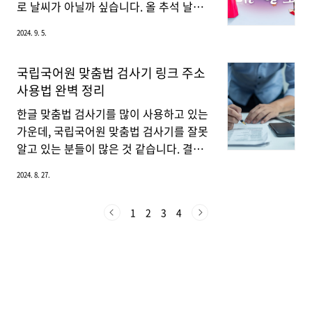
👆 추가 환급 행사도 함..
다. OCN편성표 바로가기👆 KBS2 영화편
로 날씨가 아닐까 싶습니다. 올 추석 날씨
성표교섭 (9월 15일 오전 10시 35분)주연:
는 다행히 큰 비는 없으며, 흐린 날씨가 많
2024. 9. 5.
황정민, 현빈줄거리: 중동에서 벌어진 인
을 거라고 하는데요. 오늘 이 글을 보시게
질 사건을 해결하기 위해 파견된 외교관과
되면 2024년 추석 날씨에 대해서 알아 가
국립국어원 맞춤법 검사기 링크 주소
특수요원의 협력 이야기. 두 주인공은 협
실 수 있을 겁니다.2024년 추석 연휴 날짜
사용법 완벽 정리
상과 작전을 통해 인질을 구출하려고 하지
와 기간 2024년 추석은 양력으로 9월 17
만 예기치 않은 상황에 직면하게 됩니다.
일(화요일)이며, 많은 사람들이 추석 전후
한글 맞춤법 검사기를 많이 사용하고 있는
공조 2 (9월 15일 오후 12시 50분)주연:
로 긴 연휴를 보내게 될 것입니다. 9월 16
가운데, 국립국어원 맞춤법 검사기를 잘못
현..
일 월요일부터 9월 18일 수요일까지가 공
알고 있는 분들이 많은 것 같습니다. 결론
식적인 추석 연휴로 지정되어 있지만, 그
부터 말씀드리면, 국립국어원 맞춤법 검사
2024. 8. 27.
전후로도 주말과 휴가를 활용하여 최대 일
기는 실제로 존재하지 않습니다. 그 이유
주일에 가까운 시간을 쉴 수 있을 것입니
를 알아보겠습니다.국립국어원 맞춤법 검
1
2
3
4
다. 따라서, 이 기간 동안 전국 각지에서 교
사기 많은 사람들이 국립국어원이 네이버
통량이 증가하고, 야외 활동이나 여행이
맞춤법 검사기나 다른 사이트들의 맞춤법
많이 계획될 가능성이 큽니다. 기상청 ..
검사기보다 공신력이 있다고 생각하여, 국
립국어원 맞춤법 검사기가 더 신뢰할 만하
다고 여기는 경우가 많습니다. 그러나, 사
람들이 많이 찾고 있는 '국립국어원 맞춤