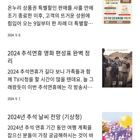
뿐만 아니라 초보자도 참가 가능합니다.
지원을 제공하여 안정적인 생활을 돕는 정
온누리 상품권 특별할인 판매를 사흘 만에
우승자에게는 상금과 인..
책입니다. 이 제도는 지역화폐로 지급되어
조기 종료한 이후, 고객의 뜨거운 성원에
경기도 내에서만 사용할 수 있어, 청년 지
힘입어 오는 9일부터 한 차례 더 특별할인
원뿐만 아니라 지역 경제 활성화에도 기여
판매를 시행합니다. 온누리 상품권 할인
2024. 9. 8.
합니다. 특히 만 24세 청년을 대상으로 지
구매할 수 있는 곳과 사용처를 자세하게
급되며, 청년들의 경제적 자립을 위한 중
알아보겠습니다.온누리 상품권 2차 특별
2024 추석연휴 영화 편성표 완벽 정
요한 발판이 됩니다.신청 요건 및 대상자
할인9일부터 재개되는 온누리상품권 특별
리
2024년 경기도 청년기본소득 신청 자격은
할인은 카드형 및 모바일 온누리상품권의
경기도에 3년 이상 계속 거주하거나, 합산
경우 기존보다 5% 포인트 상향된 15% 할
2024 추석연휴가 길다 보니 가족들과 함
10년 이상 거주한 청년..
인가로, 지류형 온누리상품권은 5% 포인
께 TV시청을 할 시간이 많을 텐데요. 늘 그
트 더 할인된 10% 할인가로 판매됩니다.
래왔듯이 이번 추석연휴에는 각 방송사에
개인별로 월 할인 구매 한도는 지류형, 카
서 어떤 영화를 방영할지 궁금해하시는 분
2024. 9. 7.
드형, 모바일 상품권 모두 각각 200만 원
들은 오늘 이 글을 보시면 추석연휴 영화
으로 제한됩니다.하지만 상품권의 수급 상
편성표를 모두 알아 가실 수 있을 겁니다.
2024년 추석 날씨 전망 (기상청)
황에 따라 조기 소진될 수 있으니, 필요한
영화전문 채널 OCN의 추석영화 편성표가
소비자들은 서둘러 구매하는 것이 좋습니
궁금하신 분들은 아래를 참고하시면 OCN
2024년 추석 연휴 기간 동안 여행 계획을
다. 온누리 상품권 15% 할인 바로구매
채널의 모든 편성표를 알아가실 수 있습니
잡으신 분들이 가장 궁금해하시는 것이 바