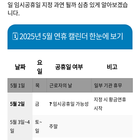
일 임시공휴일 지정 과연 될까 심층 있게 알아보겠습
니다.
🗓️ 2025년 5월 연휴 캘린더 한눈에 보기
요
날짜
공휴일 여부
비고
일
5월 1일
목
근로자의 날
일부 기관 휴무
지정 시 황금연휴
5월 2일
금
❓ 임시공휴일 가능성
시작
5월 3일~4
토~
주말
일
일