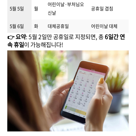
어린이날·부처님오
5월 5일
월
공휴일 겹침
신날
5월 6일
화
대체공휴일
어린이날 대체
👉 요약
: 5월 2일만 공휴일로 지정되면, 총
6일간 연
속 휴일
이 가능해집니다!