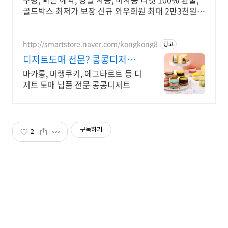
골드박스 최저가 보장 신규 와우회원 최대 2만3천원
쿠폰팩+5% 추가적립 혜택! 여행도 이제 쿠팡에서!
http://smartstore.naver.com/kongkong8
광고
디저트도매 전문? 콩콩디저트
대량 주문 및 도매 납품
마카롱, 머랭쿠키, 에그타르트 등 디
저트 도매 납품 전문 콩콩디저트
구독하기
2